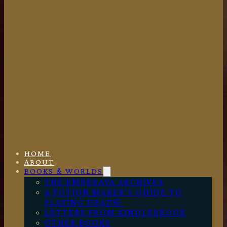
HOME
ABOUT
BOOKS & WORLDS
THE EMBERAYA ARCHIVES
A POTION MAKER’S GUIDE TO
PLAYING DEAD©
LETTERS FROM KINDLEBROOK
OTHER BOOKS