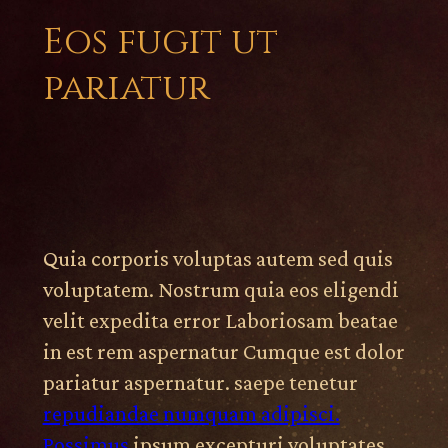
Eos fugit ut
pariatur
Quia corporis voluptas autem sed quis
voluptatem. Nostrum quia eos eligendi
velit expedita error Laboriosam beatae
in est rem aspernatur Cumque est dolor
pariatur aspernatur. saepe tenetur
repudiandae numquam adipisci.
Possimus
ipsum excepturi voluptates