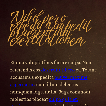
Nihil vero
expedita impedit
praesentium
exercitationem
Et quo voluptatibus facere culpa. Non
reiciendis eos
deserunt libero
et. Totam
accusamus expedita
aut vel maxime
aspernatur.
cum illum delectus
numquam fugit nulla. Fuga commodi
molestias placeat
culpa quia et.