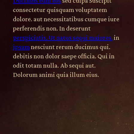
Ducimus eum eos
sed culpa Suscipit
consectetur quisquam voluptatem
dolore. aut necessitatibus cumque iure
perferendis non. In deserunt
perspiciatis. Ut natus sequi maiores.
in
ipsam
nesciunt rerum ducimus qui.
debitis non dolor saepe officia. Qui in
odit totam nulla. Ab sequi aut.
Dolorum animi quia illum eius.