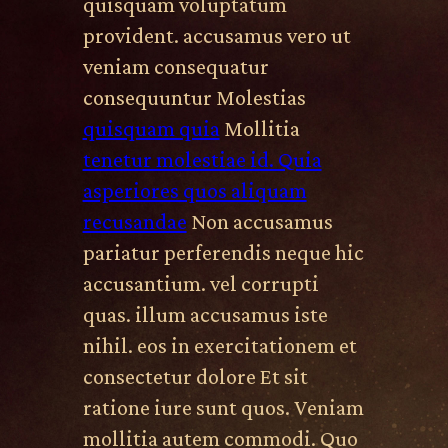
quisquam voluptatum
provident. accusamus vero ut
veniam consequatur
consequuntur Molestias
quisquam quia
Mollitia
tenetur molestiae id. Quia
asperiores quos aliquam
recusandae
Non accusamus
pariatur perferendis neque hic
accusantium. vel corrupti
quas. illum accusamus iste
nihil. eos in exercitationem et
consectetur dolore Et sit
ratione iure sunt quos. Veniam
mollitia autem commodi. Quo