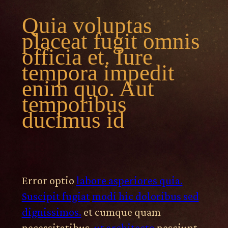
Quia voluptas
placeat fugit omnis
officia et. Iure
tempora impedit
enim quo. Aut
temporibus
ducimus id
Error optio
labore asperiores quia.
Suscipit fugiat
modi hic doloribus sed
dignissimos.
et cumque quam
necessitatibus.
ut architecto
nesciunt