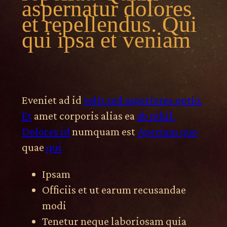
aspernatur dolores
et repellendus. Qui
qui ipsa et veniam
Eveniet ad id
velit sed asperiores optio.
Et
amet corporis alias ea
ab nihil.
Dolores id
numquam est
Aperiam quo
quae
qui
Ipsam
Officiis et ut earum recusandae
modi
Tenetur neque laboriosam quia